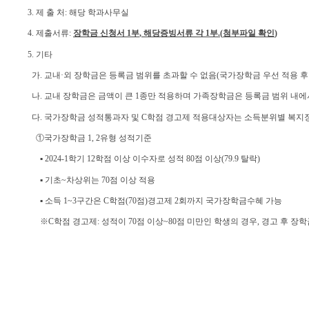
3.
제 출 처
:
해당 학과사무실
4.
제출서류
:
장학금 신청서
1
부
,
해당증빙서류 각
1
부
.(
첨부파일 확인
)
5.
기타
가
.
교내
·
외 장학금은 등록금 범위를 초과할 수 없음
(
국가장학금 우선 적용 후
나
.
교내 장학금은 금액이 큰
1
종만 적용하며 가족장학금은 등록금 범위 내에
다
.
국가장학금 성적통과자 및
C
학점 경고제 적용대상자는 소득분위별 복지
①
국가장학금
1, 2
유형 성적기준
▪
2024-1
학기
12
학점 이상 이수자로 성적
80
점 이상
(79.9
탈락
)
▪
기초
~
차상위는
70
점 이상 적용
▪
소득
1~3
구간은
C
학점
(70
점
)
경고제
2
회까지 국가장학금수혜 가능
※
C
학점 경고제
:
성적이
70
점 이상
~80
점 미만인 학생의 경우
,
경고 후 장학