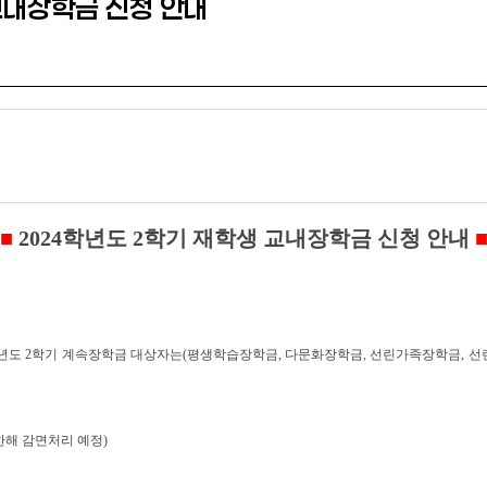
교내장학금 신청 안내
■
2024
학년도
2
학기 재학생 교내장학금 신청 안내
년도
2
학기 계속장학금 대상자는
(
평생학습장학금
,
다문화장학금
,
선린가족장학금
,
선
한해 감면처리 예정
)