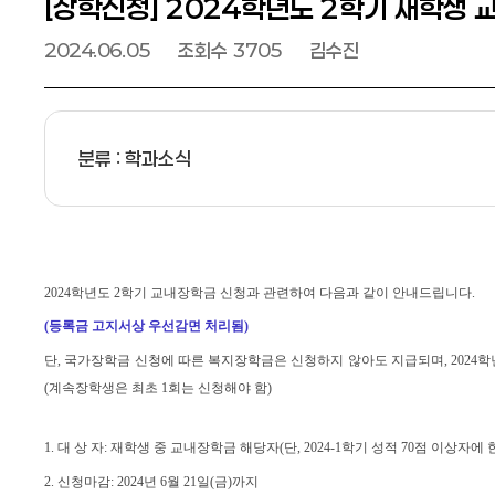
[장학신청] 2024학년도 2학기 재학생 
날짜
2024.06.05
조회수
3705
김수진
분류 : 학과소식
2024
학년도
2
학기 교내장학금 신청과 관련하여 다음과 같이 안내드립니다
.
(
등록금 고지서상 우선감면 처리됨
)
단
,
국가장학금 신청에 따른 복지장학금은 신청하지 않아도 지급되며
, 2024
학
(
계속장학생은 최초
1
회는 신청해야 함
)
1.
대 상 자
:
재학생 중 교내장학금 해당자
(
단
, 2024-1
학기 성적
70
점 이상자에 
2.
신청마감
: 2024
년
6
월
21
일
(
금
)
까지