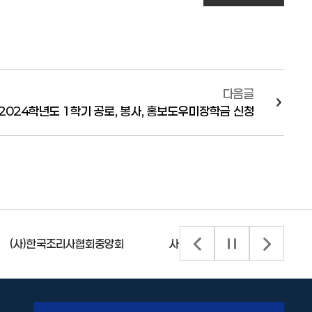
다음글
2024학년도 1학기 공로, 봉사, 홍보도우미장학금 신청
사단법인 한국커피협회
대한제과협회
배너 이전 슬라이드
배너 슬라이드 정
배너 다음