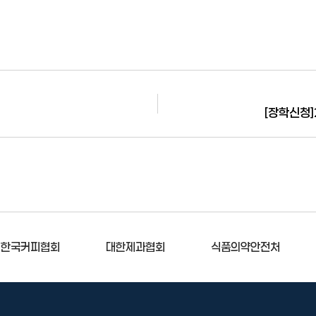
[장학신청]
제과협회
식품의약안전처
(사)한국조리사협회중앙회