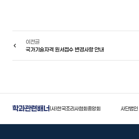
이전글
국가기술자격 원서접수 변경사항 안내
학과관련배너
사)한국조리사협회중앙회
사단법인 한국커피협회
대한