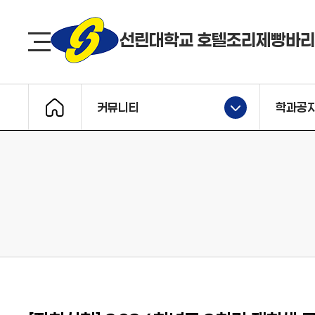
선린대 로고
선린대학교 호텔조리제빵바
사이트맵
커뮤니티
학과공
메인으로