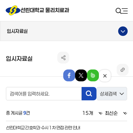
선린대 로고
선린대학교 물리치료과
검색영
사
입시자료실
입시자료실
공유하기 열기
링크 
페이스북으로 내보내기
엑스로 내보내기
밴드로 내보내기
닫기
검색영역
상세검색
검색
검색어입력
총 게시글
9
건
선린대학교 간호학과 수시 1차 면접 관련 안내