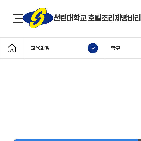
선린대 로고
선린대학교 호텔조리제빵바
사이트맵
교육과정
학부
메인으로