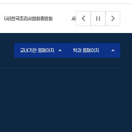
(사)한국조리사협회중앙회
사단법인 한국커피협회
배너 이전 슬라이드
배너 슬라이드 정
배너 다음
교내기관 홈페이지
학과 홈페이지