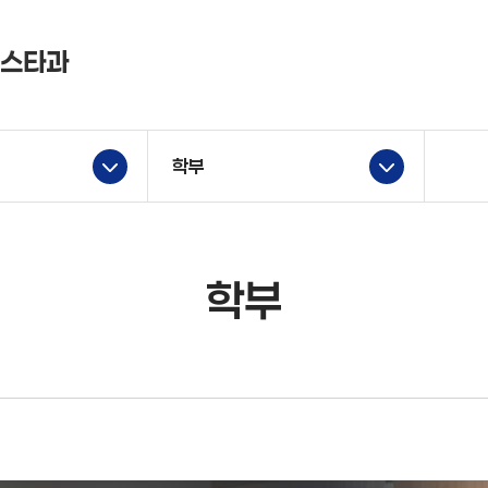
리스타과
학부
학부