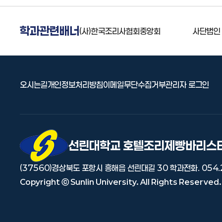
학과관련배너
식품의약안전처
(사)한국조리사협회중앙회
사단법인
오시는길
개인정보처리방침
이메일무단수집거부
관리자 로그인
선린대 로고
선린대학교 호텔조리제빵바리스
(37560)경상북도 포항시 흥해읍 선린대길 30
학과전화. 054.
Copyright ⓒ Sunlin University. All Rights Reserved.