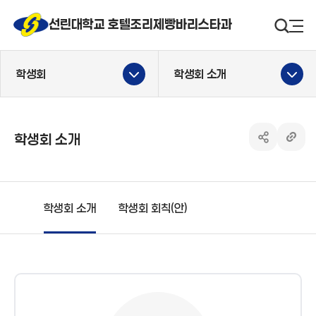
선린대 로고
선린대학교 호텔조리제빵바리스타과
검색영
사
학생회
학생회 소개
학생회 소개
공유하기 열
링크 
학생회 소개
학생회 회칙(안)