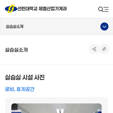
선린대 로고
선린대학교 제철산업기계과
검색영
사
실습실소개
실습실소개
공유하기 열
링크 
실습실 시설 사진
로비, 휴게공간