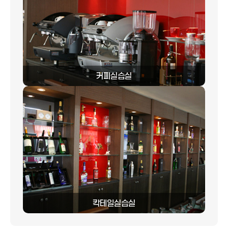
커피실습실
칵테일실습실