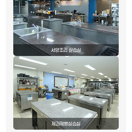
서양조리 실습실
제과제빵실습실