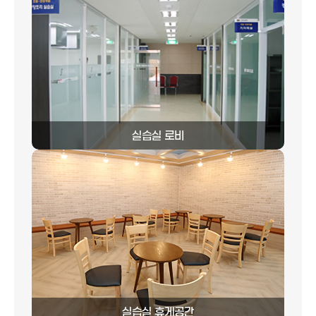
실습실 로비
실습실 휴게공간