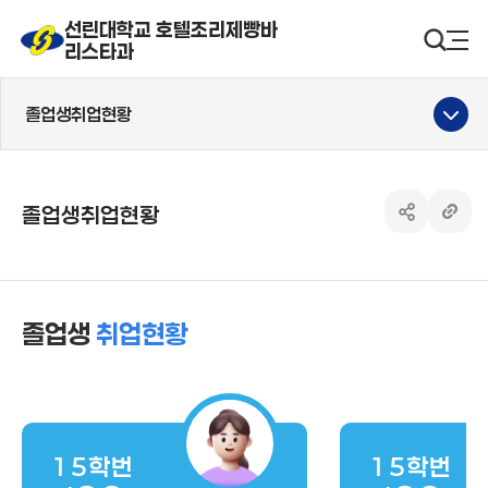
선린대학교 호텔조리제빵바
선린대 로고
검색영
사
리스타과
졸업생취업현황
졸업생취업현황
공유하기 열
링크 
졸업생
취업현황
15학번
15학번