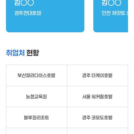
김○○
김○○
경주현대호텔
인천 하얏트 호
취업처
현황
부산파라다이스호텔
경주 더케이호텔
농협교육원
서울 워커힐호텔
블루원리조트
경주 코모도호텔