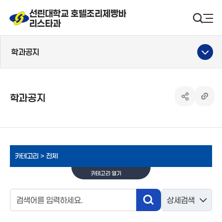
선린대학교 호텔조리제빵바
선린대 로고
검색영
사
리스타과
학과공지
학과공지
공유하기 열
링크 
카테고리 >
전체
카테고리 열기
검색영역
상세검색
검색
검색어입력